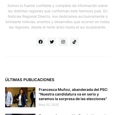
Somos tu fuente confiable y completa de información sobre
las distintas regiones que conforman este hermoso país. En
Noticias Regional Directo, nos dedicamos exclusivamente a
brindarte noticias, eventos y desarrollos que ocurren en todas
las regiones, desde el norte árido hasta el sur exuberante.
ÚLTIMAS PUBLICACIONES
Francesca Muñoz, abanderada del PSC:
"Nuestra candidatura va en serio y
seremos la sorpresa de las elecciones"
May 02, 2025