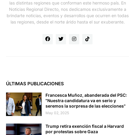
las distintas regiones que conforman este hermoso país. En
Noticias Regional Directo, nos dedicamos exclusivamente a
brindarte noticias, eventos y desarrollos que ocurren en todas
las regiones, desde el norte árido hasta el sur exuberante.
ÚLTIMAS PUBLICACIONES
Francesca Muñoz, abanderada del PSC:
"Nuestra candidatura va en serio y
seremos la sorpresa de las elecciones"
May 02, 2025
Trump retira exención fiscal a Harvard
por protestas sobre Gaza