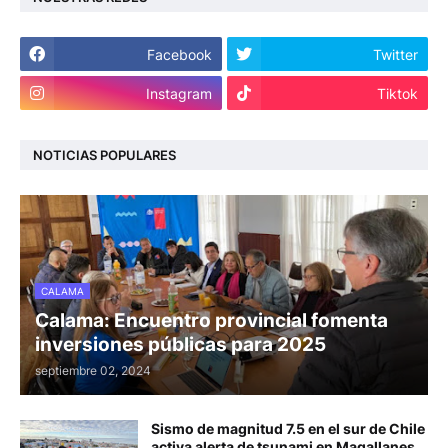
Facebook
Twitter
Instagram
Tiktok
NOTICIAS POPULARES
CALAMA
Calama: Encuentro provincial fomenta
inversiones públicas para 2025
septiembre 02, 2024
Sismo de magnitud 7.5 en el sur de Chile
activa alerta de tsunami en Magallanes