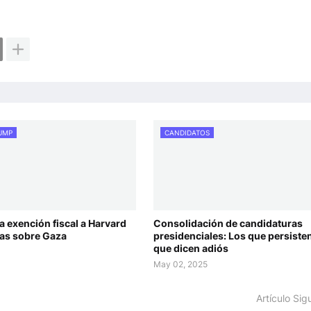
UMP
CANDIDATOS
a exención fiscal a Harvard
Consolidación de candidaturas
tas sobre Gaza
presidenciales: Los que persisten
que dicen adiós
5
May 02, 2025
Artículo Sig