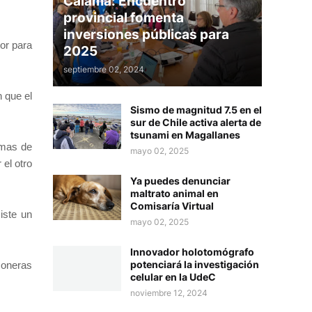
Calama: Encuentro
provincial fomenta
inversiones públicas para
or para
2025
septiembre 02, 2024
 que el
Sismo de magnitud 7.5 en el
sur de Chile activa alerta de
tsunami en Magallanes
emas de
mayo 02, 2025
el otro
Ya puedes denunciar
maltrato animal en
Comisaría Virtual
iste un
mayo 02, 2025
Innovador holotomógrafo
potenciará la investigación
moneras
celular en la UdeC
noviembre 12, 2024