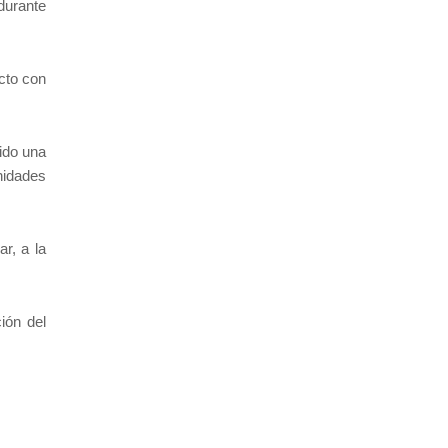
durante
cto con
ido una
nidades
r, a la
ión del