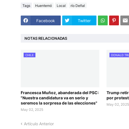
Tags
Huentemó
Local
río Deñal
Facebook
Twitter
NOTAS RELACIONADAS
CHILE
DONALD TR
Francesca Muñoz, abanderada del PSC:
Trump retir
"Nuestra candidatura va en serio y
por protes
seremos la sorpresa de las elecciones"
May 02, 202
May 02, 2025
Artículo Anterior