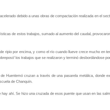
o acelerado debido a unas obras de compactación realizada en el sect
rísticas de estos trabajos, sumado al aumento del caudal, provocaron
al de ripio por encima, y como el río cuando llueve crece mucho en t
breposó’ los trabajos que se realizaron y terminó desbordándose por 
 de Huentemó cruzan a través de una pasarela metálica, donde ex
escuela de Chanquín.
ue hay ahí. Se hizo una cruzada de esos puente que usan en las sal