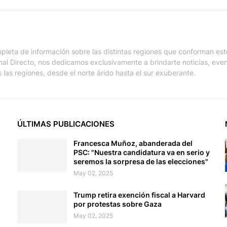
pleta de información sobre las distintas regiones que conforman est
nal Directo, nos dedicamos exclusivamente a brindarte noticias, eve
 las regiones, desde el norte árido hasta el sur exuberante.
ÚLTIMAS PUBLICACIONES
Francesca Muñoz, abanderada del
PSC: "Nuestra candidatura va en serio y
seremos la sorpresa de las elecciones"
May 02, 2025
Trump retira exención fiscal a Harvard
por protestas sobre Gaza
May 02, 2025