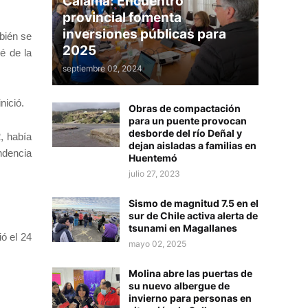
Calama: Encuentro
provincial fomenta
inversiones públicas para
mbién se
2025
é de la
septiembre 02, 2024
nició.
Obras de compactación
para un puente provocan
desborde del río Deñal y
, había
dejan aisladas a familias en
ndencia
Huentemó
julio 27, 2023
Sismo de magnitud 7.5 en el
sur de Chile activa alerta de
tsunami en Magallanes
ó el 24
mayo 02, 2025
Molina abre las puertas de
su nuevo albergue de
invierno para personas en