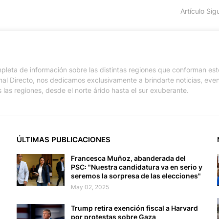
Artículo Sig
pleta de información sobre las distintas regiones que conforman est
nal Directo, nos dedicamos exclusivamente a brindarte noticias, eve
 las regiones, desde el norte árido hasta el sur exuberante.
ÚLTIMAS PUBLICACIONES
Francesca Muñoz, abanderada del
PSC: "Nuestra candidatura va en serio y
seremos la sorpresa de las elecciones"
May 02, 2025
Trump retira exención fiscal a Harvard
por protestas sobre Gaza