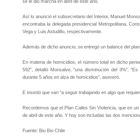
se le dio marcha en abril de este año.
Así lo anunció el subsecretario del Interior, Manuel Mons
encontraba la delegada presidencial Metropolitana, Con
Vega y Luis Astudillo, respectivamente.
Además de dicho anuncio, se entregó un balance del plan h
En materia de homicidios, el número total en dicho per
592”, detalló Monsalve, “una disminución del 3%“. “E
durante 5 años en alza de homicidios”, aseveró.
E insistió que van “a seguir trabajando en algo que requie
Recordemos que el Plan Calles Sin Violencia, que en un p
de abril de este año. Y hoy son incluidas las dos mencio
Fuente: Bio Bio Chile