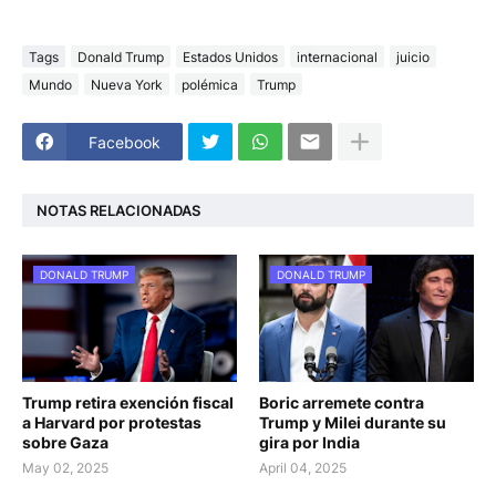
Tags
Donald Trump
Estados Unidos
internacional
juicio
Mundo
Nueva York
polémica
Trump
Facebook
NOTAS RELACIONADAS
DONALD TRUMP
DONALD TRUMP
Trump retira exención fiscal
Boric arremete contra
a Harvard por protestas
Trump y Milei durante su
sobre Gaza
gira por India
May 02, 2025
April 04, 2025