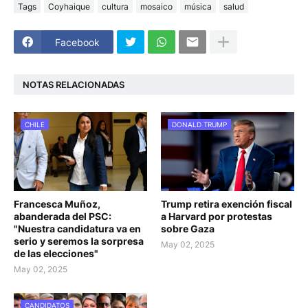
Tags
Coyhaique
cultura
mosaico
música
salud
Facebook
NOTAS RELACIONADAS
CHILE
DONALD TRUMP
Francesca Muñoz,
Trump retira exención fiscal
abanderada del PSC:
a Harvard por protestas
"Nuestra candidatura va en
sobre Gaza
serio y seremos la sorpresa
May 02, 2025
de las elecciones"
May 02, 2025
CANDIDATOS