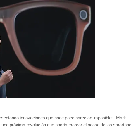
resentando innovaciones que hace poco parecían imposibles. Mark
una próxima revolución que podría marcar el ocaso de los smartpho