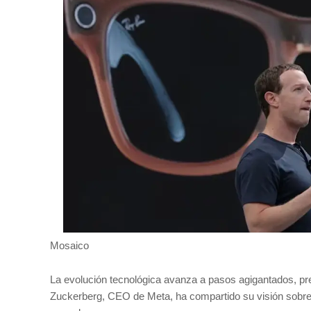
Mosaico
La evolución tecnológica avanza a pasos agigantados, p
Zuckerberg, CEO de Meta, ha compartido su visión sobre 