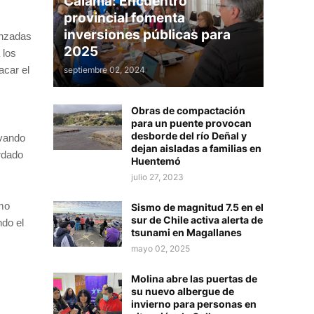
Calama: Encuentro
provincial fomenta
inversiones públicas para
anzadas
2025
 los
acar el
septiembre 02, 2024
Obras de compactación
para un puente provocan
desborde del río Deñal y
evando
dejan aisladas a familias en
rdado
Huentemó
julio 27, 2023
smo
Sismo de magnitud 7.5 en el
sur de Chile activa alerta de
ndo el
tsunami en Magallanes
mayo 02, 2025
Molina abre las puertas de
su nuevo albergue de
invierno para personas en