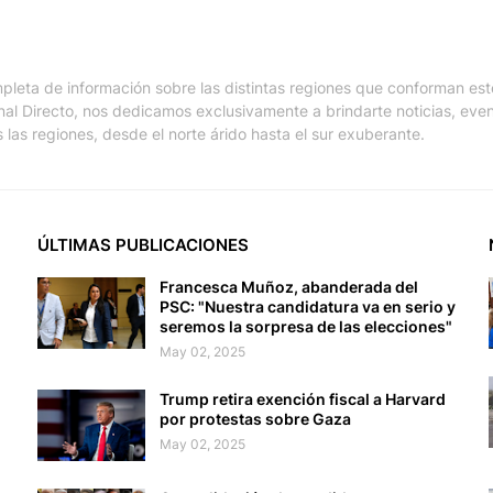
pleta de información sobre las distintas regiones que conforman est
nal Directo, nos dedicamos exclusivamente a brindarte noticias, eve
 las regiones, desde el norte árido hasta el sur exuberante.
ÚLTIMAS PUBLICACIONES
Francesca Muñoz, abanderada del
PSC: "Nuestra candidatura va en serio y
seremos la sorpresa de las elecciones"
May 02, 2025
Trump retira exención fiscal a Harvard
por protestas sobre Gaza
May 02, 2025