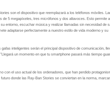
tories son el dispositivo que reemplazará a los teléfonos móviles. L
de 5 megapíxeles, tres micrófonos y dos altavoces. Esto permite a
 su entorno, escuchar música y realizar llamadas sin necesidad de s
romete adaptarse perfectamente a nuestro estilo de vida moderno y su
afas inteligentes serán el principal dispositivo de comunicación, ll
, "Llegará un momento en que tu smartphone pasará más tiempo gua
o con el uso actual de los ordenadores, que han perdido protagoni
un futuro donde las Ray-Ban Stories se conviertan en la norma, marca