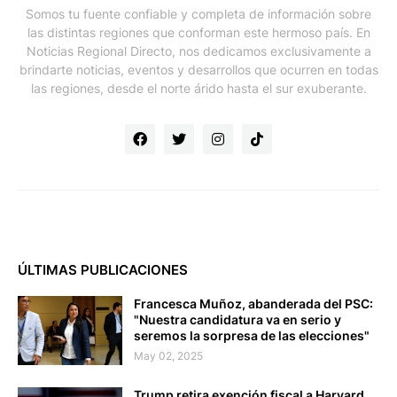
Somos tu fuente confiable y completa de información sobre
las distintas regiones que conforman este hermoso país. En
Noticias Regional Directo, nos dedicamos exclusivamente a
brindarte noticias, eventos y desarrollos que ocurren en todas
las regiones, desde el norte árido hasta el sur exuberante.
ÚLTIMAS PUBLICACIONES
Francesca Muñoz, abanderada del PSC:
"Nuestra candidatura va en serio y
seremos la sorpresa de las elecciones"
May 02, 2025
Trump retira exención fiscal a Harvard